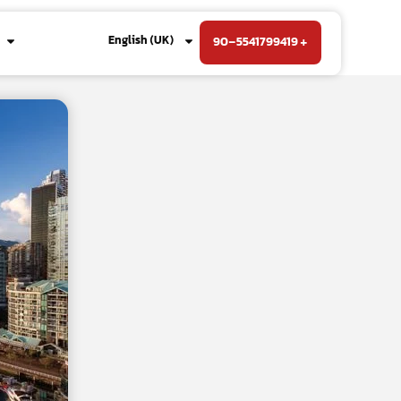
English (UK)
90-5541799419 +