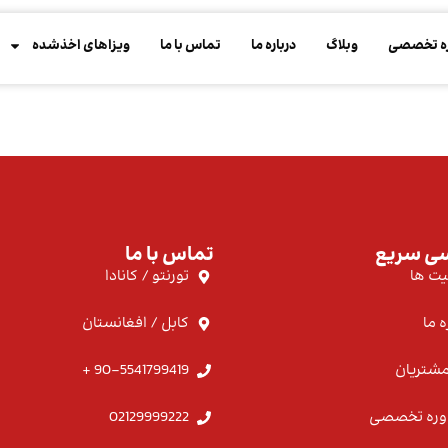
ه تخصصی
وبلاگ
درباره ما
تماس با ما
ویزاهای اخذشده
ی سریع
تماس با ما
یت ها
تورنتو / کانادا
ه ما
کابل / افغانستان
 مشتریان
90-5541799419 +
وره تخصصی
02129999222