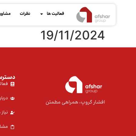
فعالیت ها
نظرات
مشاور
19/11/2024
دسترس
فعال
دربار
افشار گروپ، همراهی مطمئن
نیاز
مشا